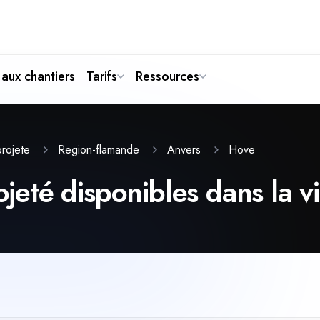
aux chantiers
Tarifs
Ressources
Hove
-projete
Region-flamande
Anvers
rojeté disponibles dans la v