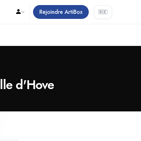
Rejoindre ArtiBox
🇧🇪
ille d'Hove