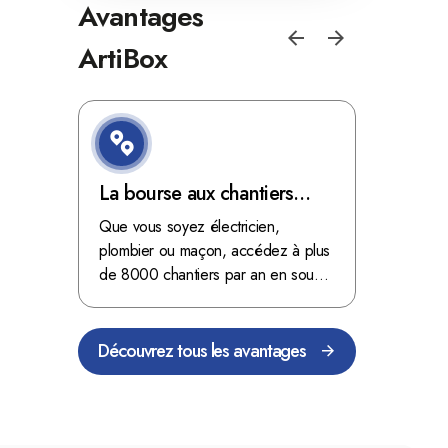
Avantages
ArtiBox
e de
La bourse aux chantiers
Optimis
d'ArtiBox Belgique, véritable
grâce au
'ordres
Que vous soyez électricien,
Fini les dé
 client de
mine d'or !
plombier ou maçon, accédez à plus
démarrer
stop aux de
passant
de 8000 chantiers par an en sous-
chantiers 
nts
traitance dans toute la Belgique.
signés aupr
Découvrez tous les avantages