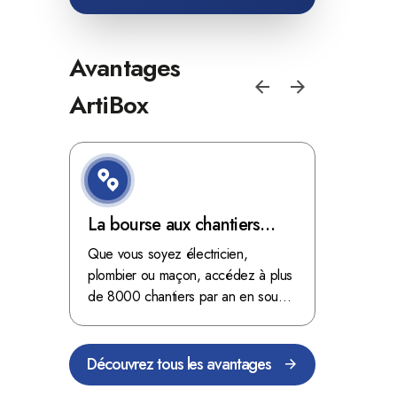
Avantages
ArtiBox
e de
La bourse aux chantiers
Optimis
d'ArtiBox Belgique, véritable
grâce au
'ordres
Que vous soyez électricien,
Fini les dé
 client de
mine d'or !
plombier ou maçon, accédez à plus
démarrer
stop aux de
passant
de 8000 chantiers par an en sous-
chantiers 
nts
traitance dans toute la Belgique.
signés aupr
Découvrez tous les avantages