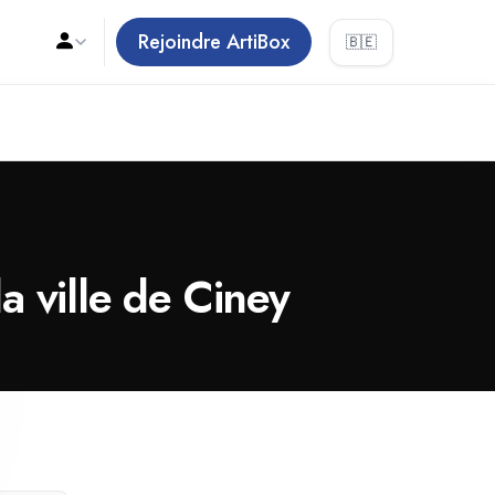
Rejoindre ArtiBox
🇧🇪
 ville de Ciney