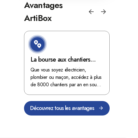
Avantages
ArtiBox
e de
La bourse aux chantiers
Optimis
d'ArtiBox Belgique, véritable
grâce au
'ordres
Que vous soyez électricien,
Fini les dé
 client de
mine d'or !
plombier ou maçon, accédez à plus
démarrer
stop aux de
passant
de 8000 chantiers par an en sous-
chantiers 
nts
traitance dans toute la Belgique.
signés aupr
Découvrez tous les avantages