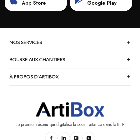
Chantiers de maçonnerie de Viroinval
App Store
Google Play
Chantiers de maçonnerie de Beauraing
Chantiers de maçonnerie d'Anhée
Chantiers de maçonnerie de Floreffe
Chantiers de maçonnerie de Couvin
NOS SERVICES
Chantiers de maçonnerie de Vencimont
BOURSE AUX CHANTIERS
À PROPOS D'ARTIBOX
Le premier réseau qui digitalise la sous-traitance dans le BTP