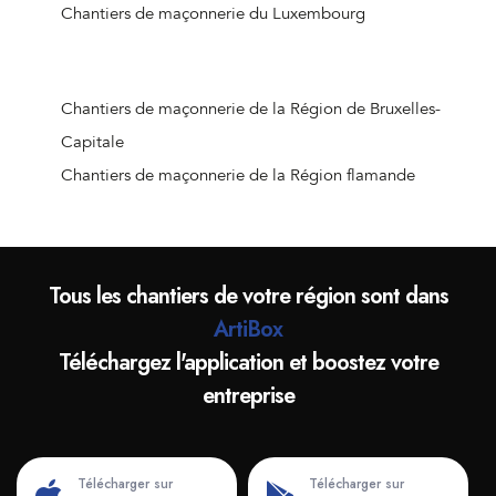
Chantiers de maçonnerie de Doische
Chantiers de maçonnerie du Luxembourg
Chantiers de maçonnerie de Bièvre
Chantiers de maçonnerie d'Houyet
Chantiers de maçonnerie d'Hastière
Chantiers de maçonnerie de la Région de Bruxelles-
Chantiers de maçonnerie d'Anhée
Capitale
Chantiers de maçonnerie de Namur (Jambes)
Chantiers de maçonnerie de la Région flamande
Chantiers de maçonnerie de Wierde
Chantiers de maçonnerie de Gedinne
Chantiers de maçonnerie d'Han-sur-Lesse
Tous les chantiers de votre région sont dans
Chantiers de maçonnerie de Vresse-sur-Semois
ArtiBox
Chantiers de maçonnerie de Profondeville
Téléchargez l'application et boostez votre
Chantiers de maçonnerie de Yvoir
entreprise
Chantiers de maçonnerie de Ciergnon
Chantiers de maçonnerie de Froidchapelle
Chantiers de maçonnerie de Sombreffe
Télécharger sur
Télécharger sur