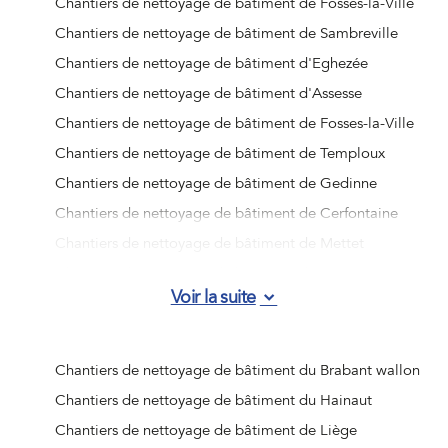
Chantiers de nettoyage de bâtiment de Fosses-la-Ville
Chantiers de nettoyage de bâtiment de Sambreville
Chantiers de nettoyage de bâtiment d'Eghezée
Chantiers de nettoyage de bâtiment d'Assesse
Chantiers de nettoyage de bâtiment de Fosses-la-Ville
Chantiers de nettoyage de bâtiment de Temploux
Chantiers de nettoyage de bâtiment de Gedinne
Chantiers de nettoyage de bâtiment de Cerfontaine
Chantiers de nettoyage de bâtiment de Mettet
Chantiers de nettoyage de bâtiment de Beauraing
Voir la suite
Chantiers de nettoyage de bâtiment d'Han-sur-Lesse
Chantiers de nettoyage de bâtiment de Vresse-sur-
Semois
Chantiers de nettoyage de bâtiment du Brabant wallon
Chantiers de nettoyage de bâtiment de Wépion
Chantiers de nettoyage de bâtiment du Hainaut
Chantiers de nettoyage de bâtiment de Barvaux
Chantiers de nettoyage de bâtiment de Liège