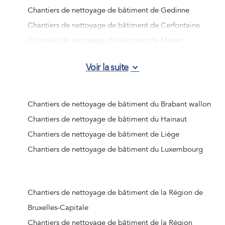
Chantiers de nettoyage de bâtiment de Gedinne
Chantiers de nettoyage de bâtiment de Cerfontaine
Chantiers de nettoyage de bâtiment de Mettet
Chantiers de nettoyage de bâtiment de Beauraing
Voir la suite
Chantiers de nettoyage de bâtiment d'Han-sur-Lesse
Chantiers de nettoyage de bâtiment de Vresse-sur-
Semois
Chantiers de nettoyage de bâtiment du Brabant wallon
Chantiers de nettoyage de bâtiment de Wépion
Chantiers de nettoyage de bâtiment du Hainaut
Chantiers de nettoyage de bâtiment de Barvaux
Chantiers de nettoyage de bâtiment de Liège
Chantiers de nettoyage de bâtiment de Viroinval
Chantiers de nettoyage de bâtiment du Luxembourg
Chantiers de nettoyage de bâtiment de Naninne
Chantiers de nettoyage de bâtiment de Doische
Chantiers de nettoyage de bâtiment de Bièvre
Chantiers de nettoyage de bâtiment de la Région de
Chantiers de nettoyage de bâtiment d'Houyet
Bruxelles-Capitale
Chantiers de nettoyage de bâtiment d'Hastière
Chantiers de nettoyage de bâtiment de la Région