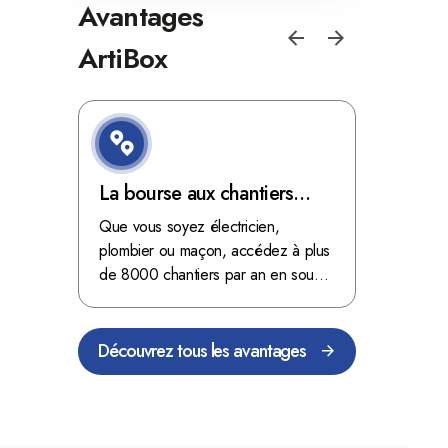
Avantages
ArtiBox
e de
La bourse aux chantiers
Optimis
d'ArtiBox Belgique, véritable
grâce au
'ordres
Que vous soyez électricien,
Fini les dé
 client de
mine d'or !
plombier ou maçon, accédez à plus
démarrer
stop aux de
passant
de 8000 chantiers par an en sous-
chantiers 
nts
traitance dans toute la Belgique.
signés aupr
Découvrez tous les avantages