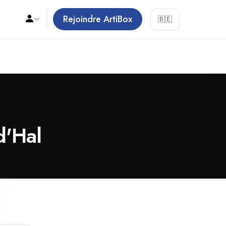
Rejoindre ArtiBox
🇧🇪
d'Hal