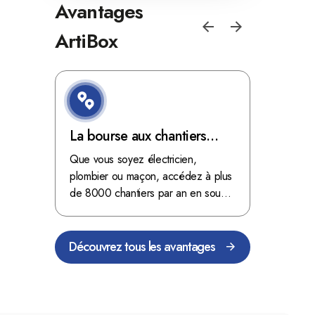
Avantages
ArtiBox
e de
La bourse aux chantiers
Optimis
d'ArtiBox Belgique, véritable
grâce au
'ordres
Que vous soyez électricien,
Fini les dé
 client de
mine d'or !
plombier ou maçon, accédez à plus
démarrer
stop aux de
passant
de 8000 chantiers par an en sous-
chantiers 
nts
traitance dans toute la Belgique.
signés aupr
Découvrez tous les avantages