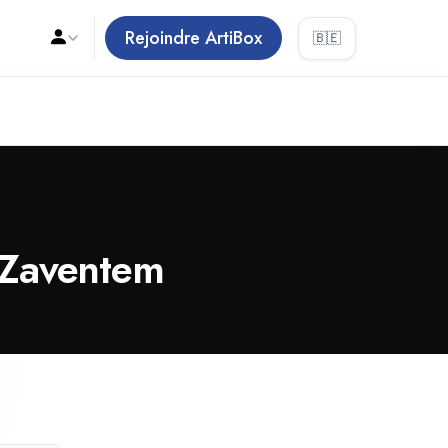
Rejoindre ArtiBox
🇧🇪
e Zaventem