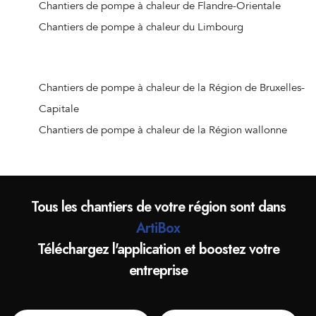
Chantiers de pompe à chaleur de Stabroek
Chantiers de pompe à chaleur de Flandre-Orientale
Chantiers de pompe à chaleur de Wijnegem
Chantiers de pompe à chaleur du Limbourg
Chantiers de pompe à chaleur de Wommelgem
Chantiers de pompe à chaleur de Wuustwezel
Chantiers de pompe à chaleur de Zandhoven
Chantiers de pompe à chaleur de la Région de Bruxelles-
Chantiers de pompe à chaleur de Zoersel
Capitale
Chantiers de pompe à chaleur de Zwijndrecht
Chantiers de pompe à chaleur de la Région wallonne
Chantiers de pompe à chaleur de Turnhout
Chantiers de pompe à chaleur d'Arendonk
Chantiers de pompe à chaleur de Baarle-Hertog
Tous les chantiers de votre région sont dans
Chantiers de pompe à chaleur de Beerse
ArtiBox
Chantiers de pompe à chaleur de Dessel
Téléchargez l'application et boostez votre
Chantiers de pompe à chaleur de Geel
entreprise
Chantiers de pompe à chaleur de Grobbendonk
Chantiers de pompe à chaleur d'Herentals