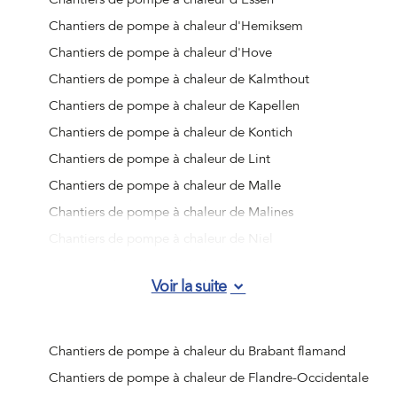
Chantiers de pompe à chaleur d'Hemiksem
Chantiers de pompe à chaleur d'Hove
Chantiers de pompe à chaleur de Kalmthout
Chantiers de pompe à chaleur de Kapellen
Chantiers de pompe à chaleur de Kontich
Chantiers de pompe à chaleur de Lint
Chantiers de pompe à chaleur de Malle
Chantiers de pompe à chaleur de Malines
Chantiers de pompe à chaleur de Niel
Chantiers de pompe à chaleur de Ranst
Voir la suite
Chantiers de pompe à chaleur de Rumst
Chantiers de pompe à chaleur de Schelle
Chantiers de pompe à chaleur de Schilde
Chantiers de pompe à chaleur du Brabant flamand
Chantiers de pompe à chaleur de Schoten
Chantiers de pompe à chaleur de Flandre-Occidentale