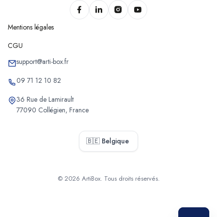
Chantiers de pompe à chaleur de Balen
Chantiers de pompe à chaleur d'Hoboken
Mentions légales
Chantiers de pompe à chaleur de Schoten
CGU
Chantiers de pompe à chaleur de Stabroek
Chantiers de pompe à chaleur de Puurs-Sint-Amands
support@arti-box.fr
Chantiers de pompe à chaleur de Sint-Katelijne-Waver
09 71 12 10 82
Chantiers de pompe à chaleur de Muizen
36 Rue de Lamirault
Chantiers de pompe à chaleur de Bonheiden
77090 Collégien, France
Chantiers de pompe à chaleur d'Heffen
Chantiers de pompe à chaleur de Willebroek
🇧🇪 Belgique
Chantiers de pompe à chaleur de Bornem
Chantiers de pompe à chaleur de Balen
Chantiers de pompe à chaleur de Poppel
© 2026 ArtiBox. Tous droits réservés.
Chantiers de pompe à chaleur de Westmalle
Sélectionner
Chantiers de pompe à chaleur de Westerlo