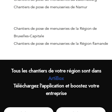
Meuse)
Chantiers de pose de menuiseries de Namur
Chantiers de pose de menuiseries de Beaufays
Chantiers de pose de menuiseries d'Ouffet
Chantiers de pose de menuiseries d'Hognoul
Chantiers de pose de menuiseries de la Région de
Chantiers de pose de menuiseries de Jalhay
Bruxelles-Capitale
Chantiers de pose de menuiseries de Crisnée
Chantiers de pose de menuiseries de la Région flamande
Chantiers de pose de menuiseries de Remicourt
Chantiers de pose de menuiseries de Donceel
Chantiers de pose de menuiseries de Liège (Angleur)
Tous les chantiers de votre région sont dans
Chantiers de pose de menuiseries de Wanze
ArtiBox
Chantiers de pose de menuiseries d'Oreye
Téléchargez l'application et boostez votre
Chantiers de pose de menuiseries d'Aywaille
entreprise
Chantiers de pose de menuiseries d'Hannut
Chantiers de pose de menuiseries d'Amay
Chantiers de pose de menuiseries de Juprelle