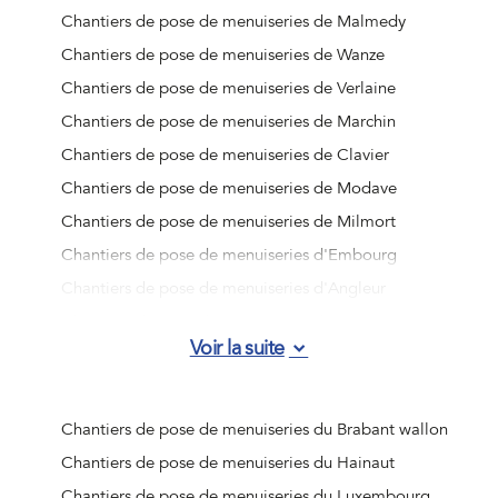
Chantiers de pose de menuiseries de Malmedy
Chantiers de pose de menuiseries de Wanze
Chantiers de pose de menuiseries de Verlaine
Chantiers de pose de menuiseries de Marchin
Chantiers de pose de menuiseries de Clavier
Chantiers de pose de menuiseries de Modave
Chantiers de pose de menuiseries de Milmort
Chantiers de pose de menuiseries d'Embourg
Chantiers de pose de menuiseries d'Angleur
Chantiers de pose de menuiseries de Jemeppe-sur-
Voir la suite
Meuse
Chantiers de pose de menuiseries d'Ougrée
Chantiers de pose de menuiseries de Vottem
Chantiers de pose de menuiseries du Brabant wallon
Chantiers de pose de menuiseries de Nandrin
Chantiers de pose de menuiseries du Hainaut
Chantiers de pose de menuiseries de Liège (Jupille-sur-
Chantiers de pose de menuiseries du Luxembourg