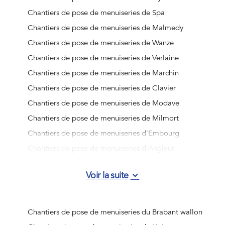
Chantiers de pose de menuiseries de Spa
Chantiers de pose de menuiseries de Malmedy
Chantiers de pose de menuiseries de Wanze
Chantiers de pose de menuiseries de Verlaine
Chantiers de pose de menuiseries de Marchin
Chantiers de pose de menuiseries de Clavier
Chantiers de pose de menuiseries de Modave
Chantiers de pose de menuiseries de Milmort
Chantiers de pose de menuiseries d'Embourg
Chantiers de pose de menuiseries d'Angleur
Chantiers de pose de menuiseries de Jemeppe-sur-
Voir la suite
Meuse
Chantiers de pose de menuiseries d'Ougrée
Chantiers de pose de menuiseries de Vottem
Chantiers de pose de menuiseries du Brabant wallon
Chantiers de pose de menuiseries de Nandrin