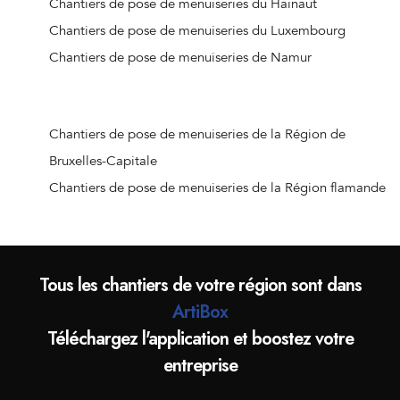
Chantiers de pose de menuiseries du Hainaut
Chantiers de pose de menuiseries de Liège (Jupille-sur-
Chantiers de pose de menuiseries du Luxembourg
Meuse)
Chantiers de pose de menuiseries de Namur
Chantiers de pose de menuiseries de Beaufays
Chantiers de pose de menuiseries d'Ouffet
Chantiers de pose de menuiseries d'Hognoul
Chantiers de pose de menuiseries de la Région de
Chantiers de pose de menuiseries de Jalhay
Bruxelles-Capitale
Chantiers de pose de menuiseries de Crisnée
Chantiers de pose de menuiseries de la Région flamande
Chantiers de pose de menuiseries de Remicourt
Chantiers de pose de menuiseries de Donceel
Chantiers de pose de menuiseries de Liège (Angleur)
Tous les chantiers de votre région sont dans
Chantiers de pose de menuiseries de Wanze
ArtiBox
Chantiers de pose de menuiseries d'Oreye
Téléchargez l'application et boostez votre
Chantiers de pose de menuiseries d'Aywaille
entreprise
Chantiers de pose de menuiseries d'Hannut
Chantiers de pose de menuiseries d'Amay