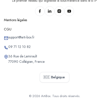
Chantiers de pose de menuiseries de Trois-Ponts
Le premier réseau qui digitalise la sous-traitance dans le BTP
Chantiers de pose de menuiseries d'Héron
Mentions légales
CGU
support@arti-box.fr
09 71 12 10 82
36 Rue de Lamirault
77090 Collégien, France
🇧🇪 Belgique
© 2026 ArtiBox. Tous droits réservés.
Sélectionner