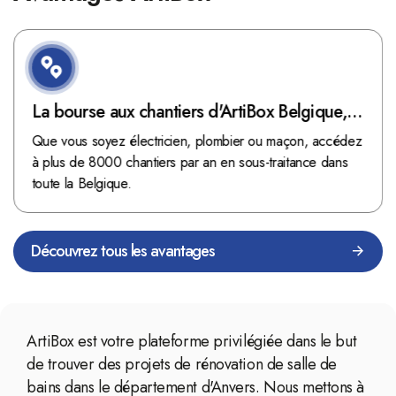
La bourse aux chantiers d'ArtiBox Belgique,
véritable mine d'or !
Que vous soyez électricien, plombier ou maçon, accédez
à plus de 8000 chantiers par an en sous-traitance dans
toute la Belgique.
Découvrez tous les avantages
ArtiBox est votre plateforme privilégiée dans le but
de trouver des projets de rénovation de salle de
bains dans le département d'Anvers. Nous mettons à