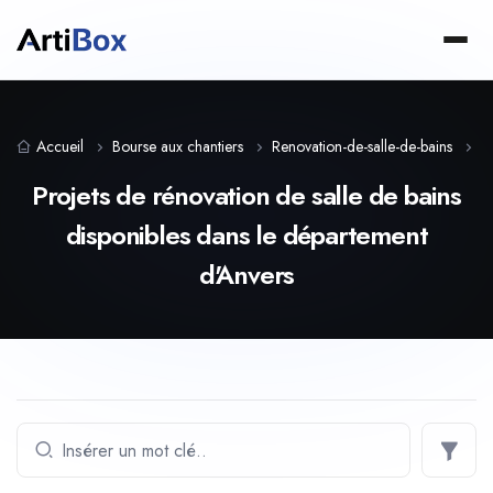
Accueil
Bourse aux chantiers
Renovation-de-salle-de-bains
R
Projets de rénovation de salle de bains
disponibles dans le département
d'Anvers