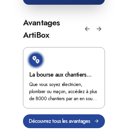
Avantages
ArtiBox
e de
La bourse aux chantiers
Optimis
d'ArtiBox Belgique, véritable
grâce au
'ordres
Que vous soyez électricien,
Fini les dé
 client de
mine d'or !
plombier ou maçon, accédez à plus
démarrer
stop aux de
passant
de 8000 chantiers par an en sous-
chantiers 
nts
traitance dans toute la Belgique.
signés aupr
Découvrez tous les avantages