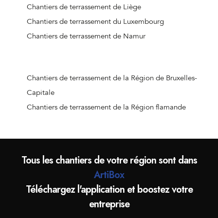
Chantiers de terrassement de Courcelles
Chantiers de terrassement de Liège
Chantiers de terrassement de Mainvault
Chantiers de terrassement du Luxembourg
Chantiers de terrassement d'Ellezelles
Chantiers de terrassement de Namur
Chantiers de terrassement de Les Bons Villers
Chantiers de terrassement d'Angre
Chantiers de terrassement de Carnières
Chantiers de terrassement de la Région de Bruxelles-
Chantiers de terrassement de Le Rœulx
Capitale
Chantiers de terrassement de Dottignies
Chantiers de terrassement de la Région flamande
Chantiers de terrassement de Marquain
Chantiers de terrassement de Gibecq
Chantiers de terrassement de Silly-Centre
Tous les chantiers de votre région sont dans
Chantiers de terrassement de Mainvault
ArtiBox
Chantiers de terrassement de Courcelles
Téléchargez l'application et boostez votre
Chantiers de terrassement de Frameries
entreprise
Chantiers de terrassement de Strépy-Bracquegnies