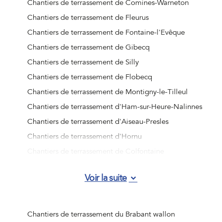
Chantiers de terrassement de Comines-Warneton
Chantiers de terrassement de Fleurus
Chantiers de terrassement de Fontaine-l'Evêque
Chantiers de terrassement de Gibecq
Chantiers de terrassement de Silly
Chantiers de terrassement de Flobecq
Chantiers de terrassement de Montigny-le-Tilleul
Chantiers de terrassement d'Ham-sur-Heure-Nalinnes
Chantiers de terrassement d'Aiseau-Presles
Chantiers de terrassement d'Hornu
Chantiers de terrassement de Colfontaine
Chantiers de terrassement de Bernissart
Voir la suite
Chantiers de terrassement d'Honnelles
Chantiers de terrassement de Deux-Acren
Chantiers de terrassement d'Ellezelles
Chantiers de terrassement du Brabant wallon