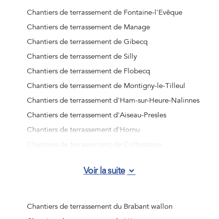
Chantiers de terrassement de Fontaine-l'Evêque
Chantiers de terrassement de Manage
Chantiers de terrassement de Gibecq
Chantiers de terrassement de Silly
Chantiers de terrassement de Flobecq
Chantiers de terrassement de Montigny-le-Tilleul
Chantiers de terrassement d'Ham-sur-Heure-Nalinnes
Chantiers de terrassement d'Aiseau-Presles
Chantiers de terrassement d'Hornu
Chantiers de terrassement de Colfontaine
Chantiers de terrassement de Bernissart
Voir la suite
Chantiers de terrassement d'Honnelles
Chantiers de terrassement de Deux-Acren
Chantiers de terrassement d'Ellezelles
Chantiers de terrassement du Brabant wallon
Chantiers de terrassement de Courcelles