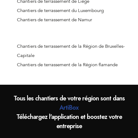
Chantiers de terrassement de Liège
Chantiers de terrassement de Mainvault
Chantiers de terrassement du Luxembourg
Chantiers de terrassement d'Ellezelles
Chantiers de terrassement de Namur
Chantiers de terrassement de Les Bons Villers
Chantiers de terrassement d'Angre
Chantiers de terrassement de Carnières
Chantiers de terrassement de la Région de Bruxelles-
Chantiers de terrassement de Le Rœulx
Capitale
Chantiers de terrassement de Dottignies
Chantiers de terrassement de la Région flamande
Chantiers de terrassement de Marquain
Chantiers de terrassement de Gibecq
Chantiers de terrassement de Silly-Centre
Tous les chantiers de votre région sont dans
Chantiers de terrassement de Mainvault
ArtiBox
Chantiers de terrassement de Courcelles
Téléchargez l'application et boostez votre
Chantiers de terrassement de Frameries
entreprise
Chantiers de terrassement de Strépy-Bracquegnies
Chantiers de terrassement de Jurbise