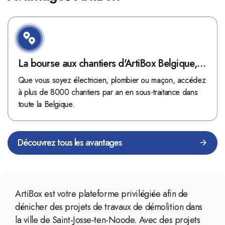
La bourse aux chantiers d'ArtiBox Belgique,
véritable mine d'or !
Que vous soyez électricien, plombier ou maçon, accédez
à plus de 8000 chantiers par an en sous-traitance dans
toute la Belgique.
Découvrez tous les avantages
ArtiBox est votre plateforme privilégiée afin de
dénicher des projets de travaux de démolition dans
la ville de Saint-Josse-ten-Noode. Avec des projets