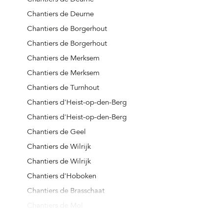
Chantiers de véranda de Stabroek
Chantiers de Deurne
Chantiers de véranda de Wijnegem
Chantiers de Borgerhout
Chantiers de véranda de Wommelgem
Chantiers de Borgerhout
Chantiers de véranda de Wuustwezel
Chantiers de Merksem
Chantiers de véranda de Zandhoven
Chantiers de Merksem
Chantiers de véranda de Zoersel
Chantiers de Turnhout
Chantiers de véranda de Zwijndrecht
Chantiers d'Heist-op-den-Berg
Chantiers de véranda de Turnhout
Chantiers d'Heist-op-den-Berg
Chantiers de véranda d'Arendonk
Chantiers de Geel
Chantiers de véranda de Baarle-Hertog
Chantiers de Wilrijk
Chantiers de véranda de Beerse
Chantiers de Wilrijk
Chantiers de véranda de Dessel
Chantiers d'Hoboken
Chantiers de véranda de Geel
Chantiers de Brasschaat
Chantiers de véranda de Grobbendonk
Chantiers de Mol
Chantiers de véranda d'Herentals