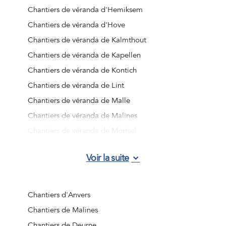
Chantiers de véranda d'Hemiksem
Chantiers de véranda d'Hove
Chantiers de véranda de Kalmthout
Chantiers de véranda de Kapellen
Chantiers de véranda de Kontich
Chantiers de véranda de Lint
Chantiers de véranda de Malle
Chantiers de véranda de Malines
Chantiers de véranda de Mortsel
Chantiers de véranda de Niel
Voir la suite
Chantiers de véranda de Ranst
Chantiers de véranda de Rumst
Chantiers de véranda de Schelle
Chantiers d'Anvers
Chantiers de véranda de Schilde
Chantiers de Malines
Chantiers de véranda de Schoten
Chantiers de Deurne