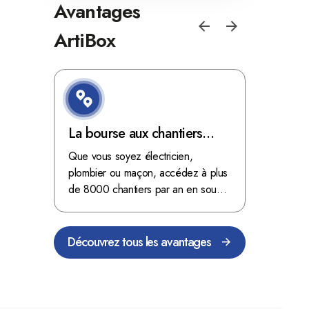
Avantages
ArtiBox
e de
La bourse aux chantiers
Optimis
d'ArtiBox Belgique, véritable
grâce au
'ordres
Que vous soyez électricien,
Fini les dé
 client de
mine d'or !
plombier ou maçon, accédez à plus
démarrer
stop aux de
passant
de 8000 chantiers par an en sous-
chantiers 
nts
traitance dans toute la Belgique.
signés aupr
Découvrez tous les avantages