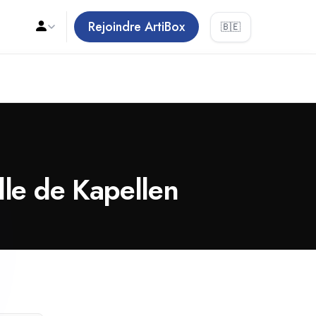
Rejoindre ArtiBox
🇧🇪
lle de Kapellen