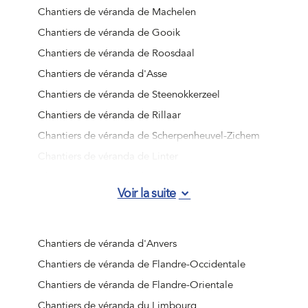
Chantiers de véranda de Machelen
Chantiers de véranda de Gooik
Chantiers de véranda de Roosdaal
Chantiers de véranda d'Asse
Chantiers de véranda de Steenokkerzeel
Chantiers de véranda de Rillaar
Chantiers de véranda de Scherpenheuvel-Zichem
Chantiers de véranda de Linter
Chantiers de véranda d'Hoegaarden
Voir la suite
Chantiers de véranda de Sint-Truiden
Chantiers de véranda de Tervuren
Chantiers de véranda de Relegem
Chantiers de véranda d'Anvers
Chantiers de véranda de Wolvertem
Chantiers de véranda de Flandre-Occidentale
Chantiers de véranda de Rillaar
Chantiers de véranda de Flandre-Orientale
Chantiers de véranda d'Huizingen
Chantiers de véranda du Limbourg