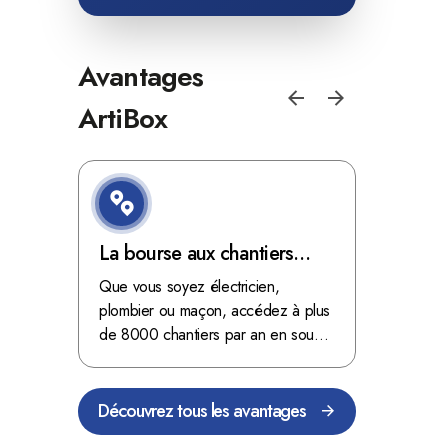
Avantages
ArtiBox
e de
La bourse aux chantiers
Optimis
d'ArtiBox Belgique, véritable
grâce au
'ordres
Que vous soyez électricien,
Fini les dé
 client de
mine d'or !
plombier ou maçon, accédez à plus
démarrer
stop aux de
passant
de 8000 chantiers par an en sous-
chantiers 
nts
traitance dans toute la Belgique.
signés aupr
Découvrez tous les avantages