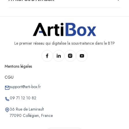
Chantiers d'aménagement de combles de Stavelot
Chantiers d'aménagement de combles de Burdinne
Chantiers d'aménagement de combles de Nandrin
Chantiers d'aménagement de combles d'Awans
Chantiers d'aménagement de combles de Trois-Ponts
Le premier réseau qui digitalise la sous-traitance dans le BTP
Chantiers d'aménagement de combles d'Héron
Mentions légales
CGU
support@arti-box.fr
09 71 12 10 82
36 Rue de Lamirault
77090 Collégien, France