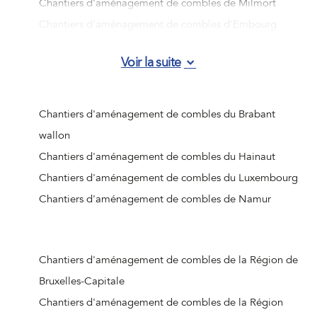
Chantiers d'aménagement de combles de Milmort
Chantiers d'aménagement de combles d'Embourg
Chantiers d'aménagement de combles d'Angleur
Voir la suite
Chantiers d'aménagement de combles de Jemeppe-sur-
Meuse
Chantiers d'aménagement de combles d'Ougrée
Chantiers d'aménagement de combles du Brabant
Chantiers d'aménagement de combles de Vottem
wallon
Chantiers d'aménagement de combles de Nandrin
Chantiers d'aménagement de combles du Hainaut
Chantiers d'aménagement de combles de Liège (Jupille-
Chantiers d'aménagement de combles du Luxembourg
sur-Meuse)
Chantiers d'aménagement de combles de Namur
Chantiers d'aménagement de combles de Beaufays
Chantiers d'aménagement de combles d'Ouffet
Chantiers d'aménagement de combles d'Hognoul
Chantiers d'aménagement de combles de la Région de
Chantiers d'aménagement de combles de Jalhay
Bruxelles-Capitale
Chantiers d'aménagement de combles de Crisnée
Chantiers d'aménagement de combles de la Région