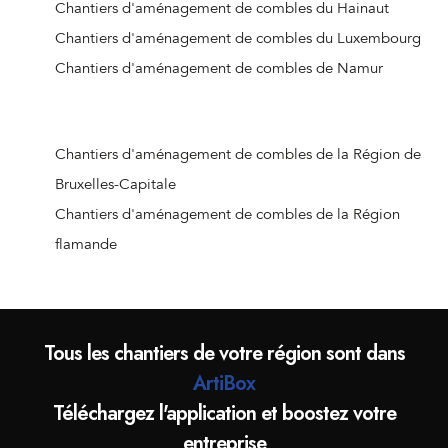
Chantiers d'aménagement de combles de Nandrin
Chantiers d'aménagement de combles du Hainaut
Chantiers d'aménagement de combles de Liège (Jupille-
Chantiers d'aménagement de combles du Luxembourg
sur-Meuse)
Chantiers d'aménagement de combles de Namur
Chantiers d'aménagement de combles de Beaufays
Chantiers d'aménagement de combles d'Ouffet
Chantiers d'aménagement de combles d'Hognoul
Chantiers d'aménagement de combles de la Région de
Chantiers d'aménagement de combles de Jalhay
Bruxelles-Capitale
Chantiers d'aménagement de combles de Crisnée
Chantiers d'aménagement de combles de la Région
Chantiers d'aménagement de combles de Remicourt
flamande
Chantiers d'aménagement de combles de Donceel
Chantiers d'aménagement de combles de Liège
(Angleur)
Tous les chantiers de votre région sont dans
Chantiers d'aménagement de combles de Wanze
ArtiBox
Chantiers d'aménagement de combles d'Oreye
Téléchargez l'application et boostez votre
Chantiers d'aménagement de combles d'Aywaille
entreprise