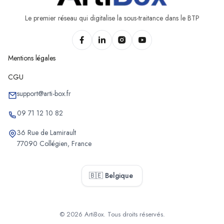
Chantiers d'aménagement de combles d'Awans
Chantiers d'aménagement de combles de Trois-Ponts
Le premier réseau qui digitalise la sous-traitance dans le BTP
Chantiers d'aménagement de combles d'Héron
Mentions légales
CGU
support@arti-box.fr
09 71 12 10 82
36 Rue de Lamirault
77090 Collégien, France
🇧🇪 Belgique
© 2026 ArtiBox. Tous droits réservés.