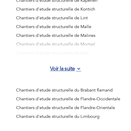
Chantiers d'etude structurelle de Kapellen
Chantiers d'etude structurelle de Kontich
Chantiers d'etude structurelle de Lint
Chantiers d'etude structurelle de Malle
Chantiers d'etude structurelle de Malines
Chantiers d'etude structurelle de Mortsel
Chantiers d'etude structurelle de Niel
Chantiers d'etude structurelle de Ranst
Voir la suite
Chantiers d'etude structurelle de Rumst
Chantiers d'etude structurelle de Schelle
Chantiers d'etude structurelle de Schilde
Chantiers d'etude structurelle du Brabant flamand
Chantiers d'etude structurelle de Schoten
Chantiers d'etude structurelle de Flandre-Occidentale
Chantiers d'etude structurelle de Stabroek
Chantiers d'etude structurelle de Flandre-Orientale
Chantiers d'etude structurelle de Wijnegem
Chantiers d'etude structurelle du Limbourg
Chantiers d'etude structurelle de Wommelgem