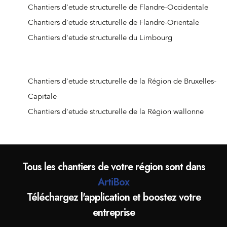
Chantiers d'etude structurelle de Schoten
Chantiers d'etude structurelle de Flandre-Occidentale
Chantiers d'etude structurelle de Stabroek
Chantiers d'etude structurelle de Flandre-Orientale
Chantiers d'etude structurelle de Wijnegem
Chantiers d'etude structurelle du Limbourg
Chantiers d'etude structurelle de Wommelgem
Chantiers d'etude structurelle de Wuustwezel
Chantiers d'etude structurelle de Zandhoven
Chantiers d'etude structurelle de la Région de Bruxelles-
Chantiers d'etude structurelle de Zoersel
Capitale
Chantiers d'etude structurelle de Zwijndrecht
Chantiers d'etude structurelle de la Région wallonne
Chantiers d'etude structurelle de Turnhout
Chantiers d'etude structurelle d'Arendonk
Chantiers d'etude structurelle de Baarle-Hertog
Tous les chantiers de votre région sont dans
Chantiers d'etude structurelle de Beerse
ArtiBox
Chantiers d'etude structurelle de Dessel
Téléchargez l'application et boostez votre
Chantiers d'etude structurelle de Geel
entreprise
Chantiers d'etude structurelle de Grobbendonk