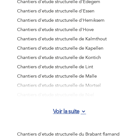
Chantiers d'etude structurelle d'Edegem
Chantiers d'etude structurelle d'Essen
Chantiers d'etude structurelle d'Hemiksem
Chantiers d'etude structurelle d'Hove
Chantiers d'etude structurelle de Kalmthout
Chantiers d'etude structurelle de Kapellen
Chantiers d'etude structurelle de Kontich
Chantiers d'etude structurelle de Lint
Chantiers d'etude structurelle de Malle
Chantiers d'etude structurelle de Mortsel
Chantiers d'etude structurelle de Niel
Chantiers d'etude structurelle de Ranst
Voir la suite
Chantiers d'etude structurelle de Rumst
Chantiers d'etude structurelle de Schelle
Chantiers d'etude structurelle de Schilde
Chantiers d'etude structurelle du Brabant flamand