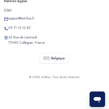
Mentions légales
Chantiers d'etude structurelle de Schoten
CGU
Chantiers d'etude structurelle de Stabroek
Chantiers d'etude structurelle de Puurs-Sint-Amands
support@arti-box.fr
Chantiers d'etude structurelle de Sint-Katelijne-Waver
09 71 12 10 82
Chantiers d'etude structurelle de Muizen
36 Rue de Lamirault
Chantiers d'etude structurelle de Bonheiden
77090 Collégien, France
Chantiers d'etude structurelle d'Heffen
Chantiers d'etude structurelle de Willebroek
🇧🇪 Belgique
Chantiers d'etude structurelle de Bornem
Chantiers d'etude structurelle de Balen
Chantiers d'etude structurelle de Poppel
© 2026 ArtiBox. Tous droits réservés.
Chantiers d'etude structurelle de Westmalle
Sélectionner
Chantiers d'etude structurelle de Westerlo
Chantiers d'etude structurelle de Laakdal
Chantiers d'etude structurelle de Sint-Job-in-'t-Goor