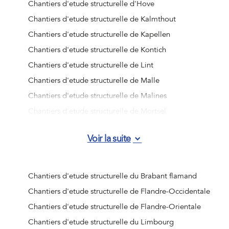
Chantiers d'etude structurelle d'Hove
Chantiers d'etude structurelle de Kalmthout
Chantiers d'etude structurelle de Kapellen
Chantiers d'etude structurelle de Kontich
Chantiers d'etude structurelle de Lint
Chantiers d'etude structurelle de Malle
Chantiers d'etude structurelle de Malines
Chantiers d'etude structurelle de Mortsel
Chantiers d'etude structurelle de Niel
Voir la suite
Chantiers d'etude structurelle de Rumst
Chantiers d'etude structurelle de Schelle
Chantiers d'etude structurelle de Schilde
Chantiers d'etude structurelle du Brabant flamand
Chantiers d'etude structurelle de Schoten
Chantiers d'etude structurelle de Flandre-Occidentale
Chantiers d'etude structurelle de Stabroek
Chantiers d'etude structurelle de Flandre-Orientale
Chantiers d'etude structurelle de Wijnegem
Chantiers d'etude structurelle du Limbourg