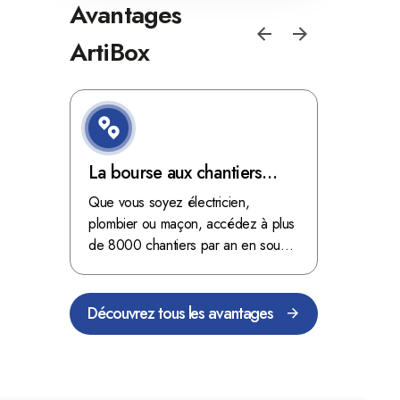
Avantages
ArtiBox
e de
La bourse aux chantiers
Optimis
d'ArtiBox Belgique, véritable
grâce au
'ordres
Que vous soyez électricien,
Fini les dé
 client de
mine d'or !
plombier ou maçon, accédez à plus
démarrer
stop aux de
passant
de 8000 chantiers par an en sous-
chantiers 
nts
traitance dans toute la Belgique.
signés aupr
Découvrez tous les avantages