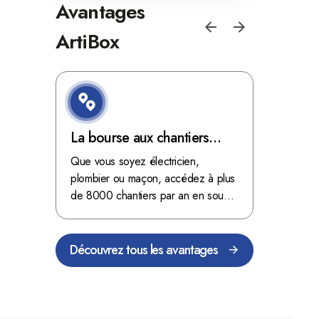
Avantages
ArtiBox
e de
La bourse aux chantiers
Optimis
d'ArtiBox Belgique, véritable
grâce au
'ordres
Que vous soyez électricien,
Fini les dé
 client de
mine d'or !
plombier ou maçon, accédez à plus
démarrer
stop aux de
passant
de 8000 chantiers par an en sous-
chantiers 
nts
traitance dans toute la Belgique.
signés aupr
Découvrez tous les avantages