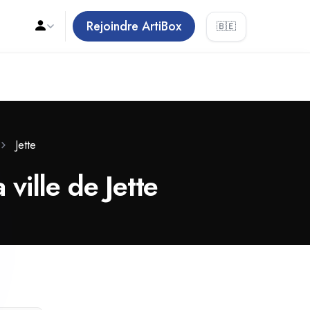
Rejoindre ArtiBox
🇧🇪
Jette
 ville de Jette