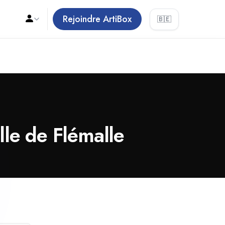
Rejoindre ArtiBox
🇧🇪
ille de Flémalle