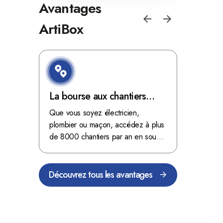
Avantages
ArtiBox
e de
La bourse aux chantiers
Optimis
d'ArtiBox Belgique, véritable
grâce au
'ordres
Que vous soyez électricien,
Fini les dé
 client de
mine d'or !
plombier ou maçon, accédez à plus
démarrer
stop aux de
passant
de 8000 chantiers par an en sous-
chantiers 
nts
traitance dans toute la Belgique.
signés aupr
Découvrez tous les avantages