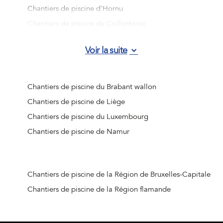
Chantiers de piscine d'Hornu
Chantiers de piscine de Colfontaine
Chantiers de piscine de Bernissart
Voir la suite
Chantiers de piscine d'Honnelles
Chantiers de piscine de Deux-Acren
Chantiers de piscine d'Ellezelles
Chantiers de piscine du Brabant wallon
Chantiers de piscine de Courcelles
Chantiers de piscine de Liège
Chantiers de piscine de Mainvault
Chantiers de piscine du Luxembourg
Chantiers de piscine d'Ellezelles
Chantiers de piscine de Namur
Chantiers de piscine de Les Bons Villers
Chantiers de piscine d'Angre
Chantiers de piscine de Carnières
Chantiers de piscine de la Région de Bruxelles-Capitale
Chantiers de piscine de Le Rœulx
Chantiers de piscine de la Région flamande
Chantiers de piscine de Dottignies
Chantiers de piscine de Marquain