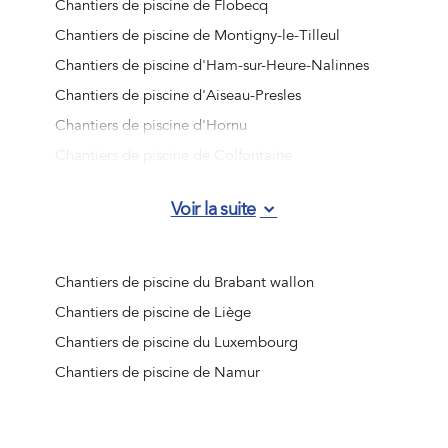
Chantiers de piscine de Flobecq
Chantiers de piscine de Montigny-le-Tilleul
Chantiers de piscine d'Ham-sur-Heure-Nalinnes
Chantiers de piscine d'Aiseau-Presles
Chantiers de piscine d'Hornu
Chantiers de piscine de Colfontaine
Chantiers de piscine de Bernissart
Voir la suite
Chantiers de piscine d'Honnelles
Chantiers de piscine de Deux-Acren
Chantiers de piscine d'Ellezelles
Chantiers de piscine du Brabant wallon
Chantiers de piscine de Courcelles
Chantiers de piscine de Liège
Chantiers de piscine de Mainvault
Chantiers de piscine du Luxembourg
Chantiers de piscine d'Ellezelles
Chantiers de piscine de Namur
Chantiers de piscine de Les Bons Villers
Chantiers de piscine d'Angre