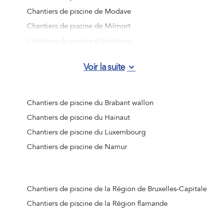
Chantiers de piscine de Modave
Chantiers de piscine de Milmort
Chantiers de piscine d'Embourg
Chantiers de piscine d'Angleur
Voir la suite
Chantiers de piscine de Jemeppe-sur-Meuse
Chantiers de piscine d'Ougrée
Chantiers de piscine de Vottem
Chantiers de piscine du Brabant wallon
Chantiers de piscine de Nandrin
Chantiers de piscine du Hainaut
Chantiers de piscine de Liège (Jupille-sur-Meuse)
Chantiers de piscine du Luxembourg
Chantiers de piscine de Beaufays
Chantiers de piscine de Namur
Chantiers de piscine d'Ouffet
Chantiers de piscine d'Hognoul
Chantiers de piscine de Jalhay
Chantiers de piscine de la Région de Bruxelles-Capitale
Chantiers de piscine de Crisnée
Chantiers de piscine de la Région flamande
Chantiers de piscine de Remicourt