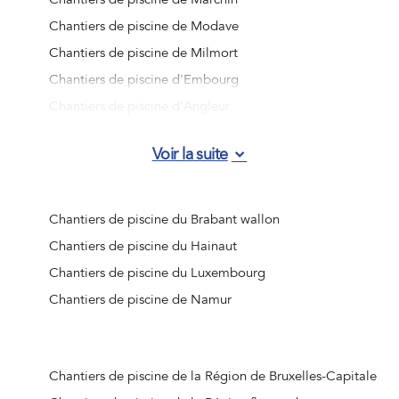
Chantiers de piscine de Modave
Chantiers de piscine de Milmort
Chantiers de piscine d'Embourg
Chantiers de piscine d'Angleur
Chantiers de piscine de Jemeppe-sur-Meuse
Voir la suite
Chantiers de piscine d'Ougrée
Chantiers de piscine de Vottem
Chantiers de piscine de Nandrin
Chantiers de piscine du Brabant wallon
Chantiers de piscine de Liège (Jupille-sur-Meuse)
Chantiers de piscine du Hainaut
Chantiers de piscine de Beaufays
Chantiers de piscine du Luxembourg
Chantiers de piscine d'Ouffet
Chantiers de piscine de Namur
Chantiers de piscine d'Hognoul
Chantiers de piscine de Jalhay
Chantiers de piscine de Crisnée
Chantiers de piscine de la Région de Bruxelles-Capitale