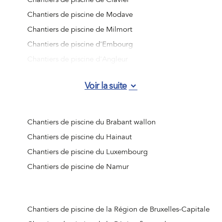
Chantiers de piscine de Modave
Chantiers de piscine de Milmort
Chantiers de piscine d'Embourg
Chantiers de piscine d'Angleur
Chantiers de piscine de Jemeppe-sur-Meuse
Voir la suite
Chantiers de piscine d'Ougrée
Chantiers de piscine de Vottem
Chantiers de piscine de Nandrin
Chantiers de piscine du Brabant wallon
Chantiers de piscine de Liège (Jupille-sur-Meuse)
Chantiers de piscine du Hainaut
Chantiers de piscine de Beaufays
Chantiers de piscine du Luxembourg
Chantiers de piscine d'Ouffet
Chantiers de piscine de Namur
Chantiers de piscine d'Hognoul
Chantiers de piscine de Jalhay
Chantiers de piscine de Crisnée
Chantiers de piscine de la Région de Bruxelles-Capitale